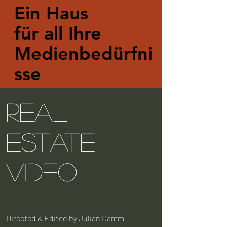
Ein Haus
für all Ihre
Medienbedürfni
sse
Real
Estate
Video
Directed & Edited by Julian Damm-